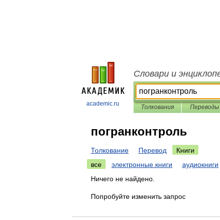
Словари и энциклоп
academic.ru
Толкования
Переводы
погранконтроль
Толкование
Перевод
Книги
все
электронные книги
аудиокниги
Ничего не найдено.
Попробуйте изменить запрос