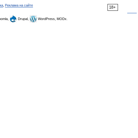
ка
,
Реклама на сайте
18+
omla,
Drupal,
WordPress, MODx.